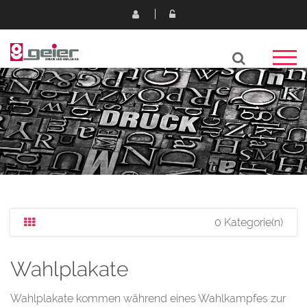
0 Kategorie(n)
Wahlplakate
Wahlplakate kommen während eines Wahlkampfes zur