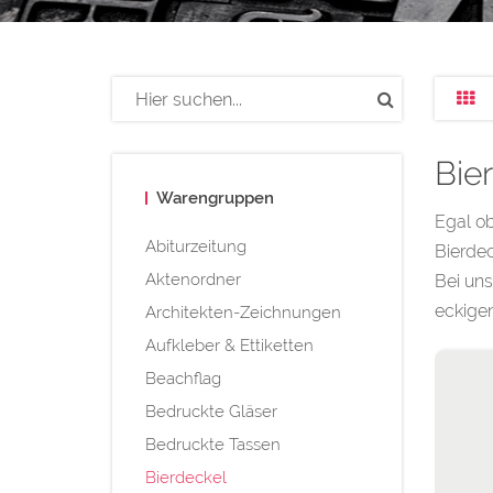
Bie
Warengruppen
Egal ob
Abiturzeitung
Bierdec
Aktenordner
Bei uns
eckigen
Architekten-Zeichnungen
Aufkleber & Ettiketten
Beachflag
Bedruckte Gläser
Bedruckte Tassen
Bierdeckel